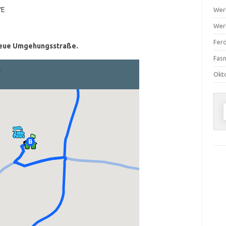
″E
Wer
Wer
Ferd
neue Umgehungsstraße.
Fas
Okt
n