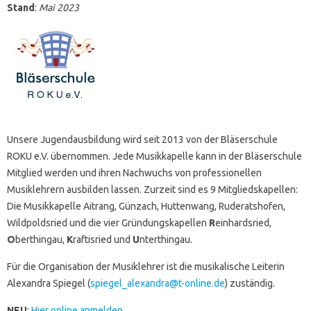
Stand
:
Mai 2023
Unsere Jugendausbildung wird seit 2013 von der Bläserschule
ROKU e.V. übernommen. Jede Musikkapelle kann in der Bläserschule
Mitglied werden und ihren Nachwuchs von professionellen
Musiklehrern ausbilden lassen. Zurzeit sind es 9 Mitgliedskapellen:
Die Musikkapelle Aitrang, Günzach, Huttenwang, Ruderatshofen,
Wildpoldsried und die vier Gründungskapellen
R
einhardsried,
O
berthingau,
K
raftisried und
U
nterthingau.
Für die Organisation der Musiklehrer ist die musikalische Leiterin
Alexandra Spiegel (
spiegel_alexandra@t-online.de
) zuständig.
NEU
:
Hier online anmelden