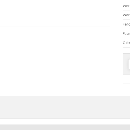
Wer
Wer
Ferd
Fas
Okt
n