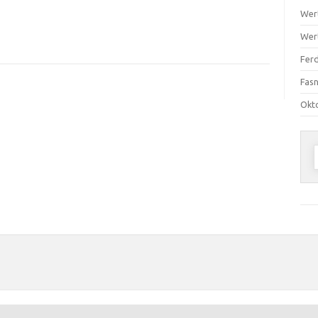
Wer
Wer
Ferd
Fas
Okt
n