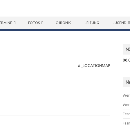
ERMINE
FOTOS
CHRONIK
LEITUNG
JUGEND
N
06.
#_LOCATIONMAP
N
Wer
Wer
Ferd
Fas