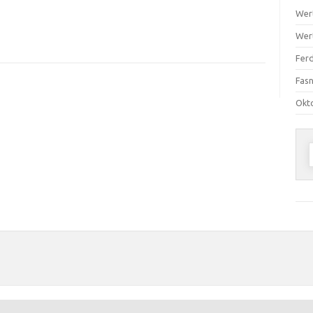
Wer
Wer
Ferd
Fas
Okt
n