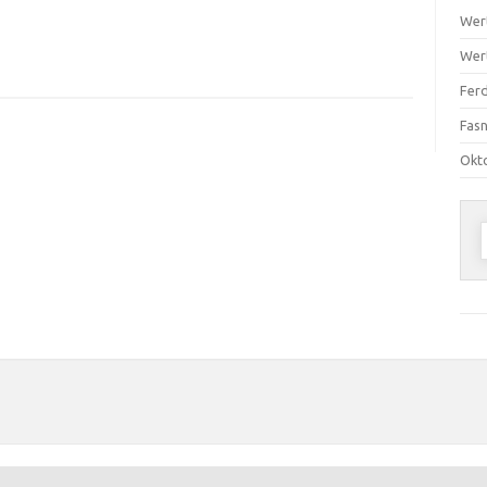
Wer
Wer
Ferd
Fas
Okt
n