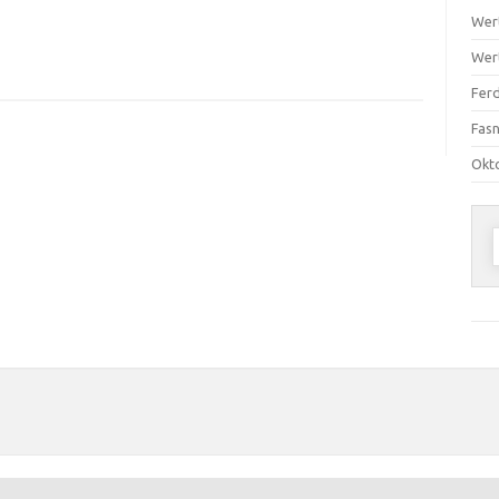
Wer
Wer
Ferd
Fas
Okt
n