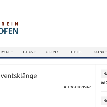
ERMINE
FOTOS
CHRONIK
LEITUNG
JUGEND
N
dventsklänge
06.
#_LOCATIONMAP
N